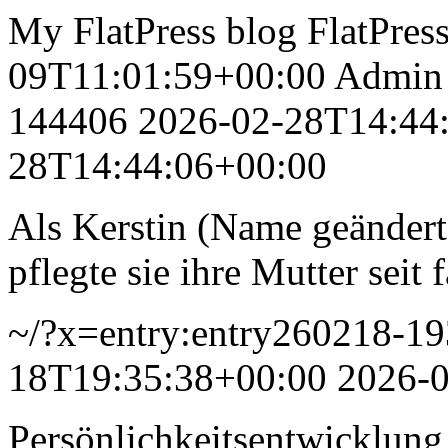
My FlatPress blog
FlatPres
09T11:01:59+00:00
Admin
144406
2026-02-28T14:44
28T14:44:06+00:00
Als Kerstin (Name geändert)
pflegte sie ihre Mutter seit 
~/?x=entry:entry260218-1
18T19:35:38+00:00
2026-
Persönlichkeitsentwicklung 