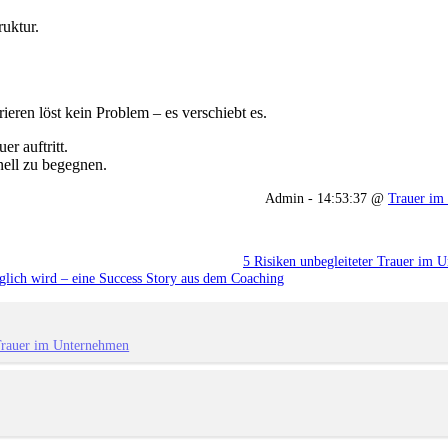
uktur.
eren löst kein Problem – es verschiebt es.
r auftritt.
nell zu begegnen.
Admin - 14:53:37 @
Trauer im
5 Risiken unbegleiteter Trauer im 
glich wird – eine Success Story aus dem Coaching
rauer im Unternehmen