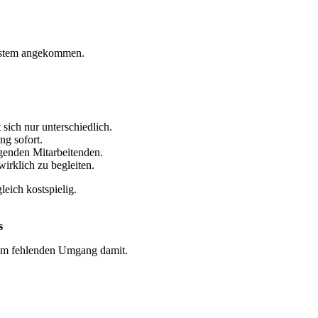
 System angekommen.
 sich nur unterschiedlich.
ng sofort.
tragenden Mitarbeitenden.
irklich zu begleiten.
leich kostspielig.
s
rn im fehlenden Umgang damit.