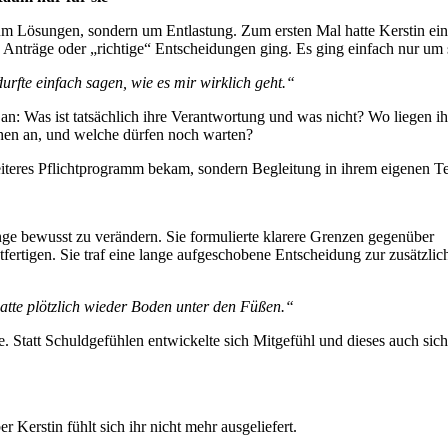
m Lösungen, sondern um Entlastung. Zum ersten Mal hatte Kerstin ei
Anträge oder „richtige“ Entscheidungen ging. Es ging einfach nur um 
durfte einfach sagen, wie es mir wirklich geht.“
n: Was ist tatsächlich ihre Verantwortung und was nicht? Wo liegen ih
hen an, und welche dürfen noch warten?
weiteres Pflichtprogramm bekam, sondern Begleitung in ihrem eigenen 
nge bewusst zu verändern. Sie formulierte klarere Grenzen gegenüber
fertigen. Sie traf eine lange aufgeschobene Entscheidung zur zusätzlic
 hatte plötzlich wieder Boden unter den Füßen.“
. Statt Schuldgefühlen entwickelte sich Mitgefühl und dieses auch sich
r Kerstin fühlt sich ihr nicht mehr ausgeliefert.