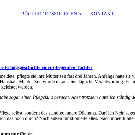
BÜCHER / RESSOURCEN
KONTAKT
Die Erfolgsgeschichte einer pflegenden Tochter
ldete, pflegte sie ihre Mutter seit fast drei Jahren. Anfangs hatte sie v
Haushalt. Mit der Zeit wurde daraus eine tägliche Verantwortung. Es m
 geleistet werden.
habe sogar einen Pflegekurs besucht. Aber trotzdem hatte ich ständig d
Pflege selbst, sondern das ständige innere Dilemma. Darf ich Nein sage
ich das noch durch? Nach außen funktionierte alles. Nach innen fühlte s
aum nur für sie