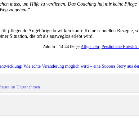
echen muss, um Hilfe zu verdienen.
Das Coaching hat mir keine Pflege
 Weg zu gehen.“
g für pflegende Angehörige bewirken kann: Keine schnellen Rezepte, s
ner Situation, die oft als ausweglos erlebt wird.
Admin - 14:44:06 @
Allgemein
,
Persönliche Entwickl
sentwicklung: Wie echte Veränderung möglich wird – eine Success Story aus d
rauer im Unternehmen