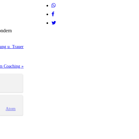
ondern
ung u. Trauer
em Coaching »
Atom